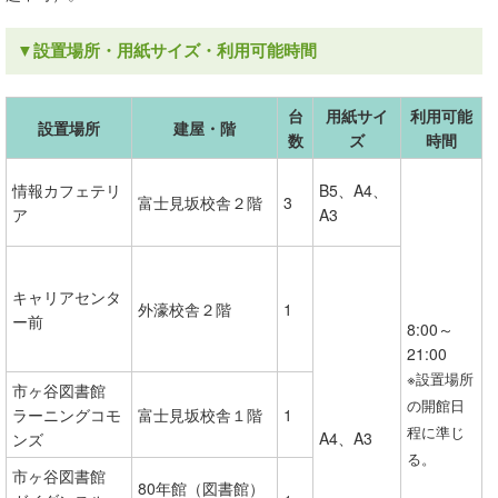
▼設置場所・用紙サイズ・利用可能時間
台
用紙サイ
利用可能
設置場所
建屋・階
数
ズ
時間
情報カフェテリ
B5、A4、
富士見坂校舎２階
3
ア
A3
キャリアセンタ
外濠校舎２階
1
ー前
8:00～
21:00
※設置場所
市ヶ谷図書館
の開館日
ラーニングコモ
富士見坂校舎１階
1
程に準じ
A4、A3
ンズ
る。
市ヶ谷図書館
80年館（図書館）