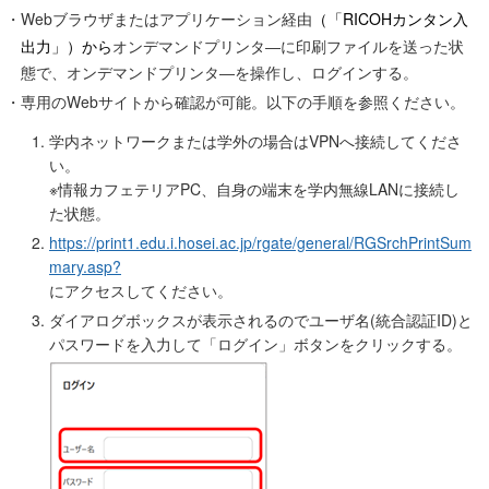
・Webブラウザまたはアプリケーション経由
（「RICOHカンタン入
出力」）から
オンデマンドプリンタ―に印刷ファイルを送った状
態で、オンデマンドプリンタ―を操作し、ログインする。
・専用のWebサイトから確認が可能。以下の手順を参照ください。
学内ネットワークまたは学外の場合はVPNへ接続してくださ
い。
※情報カフェテリアPC、自身の端末を学内無線LANに接続し
た状態。
https://print1.edu.i.hosei.ac.jp/rgate/general/RGSrchPrintSum
mary.asp?
にアクセスしてください。
ダイアログボックスが表示されるのでユーザ名(統合認証ID)と
パスワードを入力して「ログイン」ボタンをクリックする。